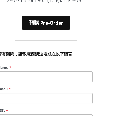
預購 Pre-Order
若有疑問，請致電西澳道場或在以下留言
Name
*
mail
*
電話
*
留言
*