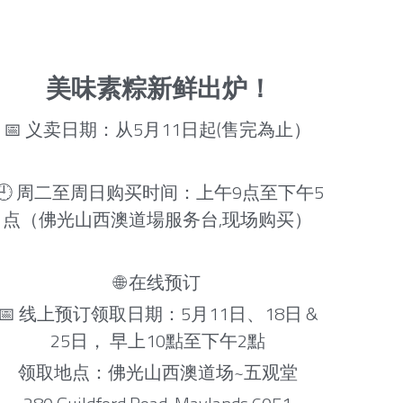
美味素粽新鲜出炉！
📅 义卖日期：从5月11日起(售完為止） 
🕘 周二至周日购买时间：上午9点至下午5
点（佛光山西澳道場服务台,现场购买） 
🌐 在线预订 
📅 线上预订领取日期：5月11日、18日 & 
25日， 早上10點至下午2點 
领取地点：佛光山西澳道场~五观堂 
280 Guildford Road, Maylands 6051 