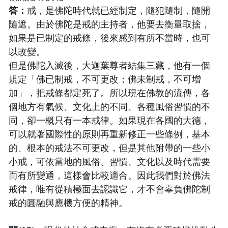
答：
戒，是佛陀時代就已經制定，隨犯隨制，隨開
隨遮。由於佛陀是戒的主持者，他要去衡量取捨，
如果是已制定的戒條，後來感到有所不當時，也可
以改變。
但是佛陀入滅後，大迦葉尊者結集三藏，他有一個
規定「佛已制戒，不可更改；佛未制戒，不可增
加」，把戒條都定死了。所以現在佛教的流傳，各
個地方有氣候、文化上的不同、各種風俗習慣的不
同，卻一概只有一本戒律。如果現在各國的大德，
可以就著國際性的原則再重新修正一些條例，基本
的、根本的戒法不可更改，但是其他附帶的一些小
小戒，可依當地的風俗、習慣、文化以及時代需要
而有所變通，這樣會比較適合。因此我們對於佛法
戒律，唯有從積極面去認識它，才不會辜負佛陀制
戒的圓融與應機方便的精神。