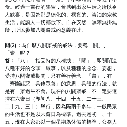
食。經過一晝夜的學習，會感到出家生活之所以令
人歡喜，是因為那是德化的、樸實的、淡泊的宗教
生活，能讓人一切都放下、自在安然，無牽無掛無
礙，所以參加八關齋戒的意義在此。
問(2)：
為什麼八關齋戒的戒法，要稱「關」、
「齋」呢？
答：
「八」，指受持的八種戒；「關」，即關閉這
八種不好的念頭、壞事，以及種種的惡念、妄想，
受持八關齋戒期間，只有善行善念。「齋」，有
「齊斷諸惡，具修眾善」的意思，具體的行法，就
是有一齋過午不食。現在的八關齋戒，不一定要選
擇在六齋日（即初八、十四、十五、二十三、
二十九、三十）舉行，因為隔兩千多年，一般民眾
的生活也不是以六齋日為標準。過去是初一、十
五，現在大家都以一個星期為休假的標準，公務人