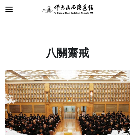
×
STORE CATEGORIES
首頁
關於我們
All Categories
近期活動
西澳道場
八關齋戒
星雲大師
法會修持
近期活動
佛光山寺
服務項目
社教課程
法會修持
西澳協會
蔬食A計劃
皈依三寶典禮
慈善捐款
社教課程
西澳青年團
兒童佛學班
西澳新聞
慈善捐款
西澳佛光童軍
禪修
星雲大師教育基金會
緬懷追憶
西澳中華學校
茶禪讀書會
Search