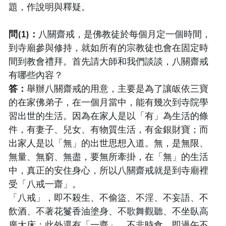
題，作說明與釋疑。
問(1)：
八關齋戒，是佛教徒於每個月定一個時間，
到寺廟參與修持，就如所有的宗教徒也會在固定時
間到教會禮拜。首先請大師和我們談談，八關齋戒
有哪些內容？
答：
舉辦八關齋戒的用意，主要是為了讓皈依三寶
的在家佛弟子，在一個月當中，能有幾次到寺院學
習出世的生活。因為在家人是以「有」為生活的條
件，有妻子、兒女、有物質生活，有金銀財寶；而
出家人是以「無」的出世思想入道。無，是無限、
無量、無窮、無盡，要無所牽掛，在「無」的生活
中，真正的安住身心，所以八關齋戒就是到寺廟裡
受「八戒一齋」。
「八戒」，即不殺生、不偷盜、不淫、不妄語、不
飲酒、不著花鬘香油塗身、不歌舞觀聽、不坐臥高
廣大床；此外還有「一齋」，不非時食，即過午不