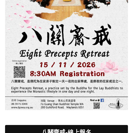
佛誕節
八關齋戒
中文
義工招募
中文
參訪需知
English
八關齋戒-線上報名