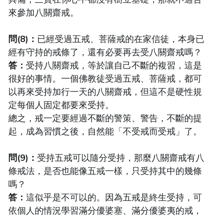
來參加八關齋戒。
問(8)：
已經受過五戒、菩薩戒的在家信徒，本身已
經有守持的戒條了，還有必要再去受八關齋戒嗎？
答：
受持八關齋戒，等於讓自己不斷的複習，這是
很好的事情。一個佛教徒受過五戒、菩薩戒，都可
以再來受持加行一天的八關齋戒，但這不是硬性規
定每個人固定都要來受持。
總之，戒一定要經過不斷的警策、警告，不斷的提
起，成為習慣之後，自然能「不受戒而受戒」了。
問(9)：
受持五戒可以隨分受持，那麼八關齋戒有八
條戒法，是否也能像五戒一樣，只受持其中的幾條
嗎？
答：
這似乎是不可以的。因為五戒是終生受持，可
依個人的情況學習滿分優婆塞、滿分優婆夷的戒，