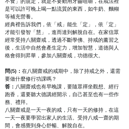
不食」的規定，就是不要動用牙齒咀嚼，在戒法裡
是可以許可晚上喝一點流質的東西，如牛奶、麵糊
等補充營養。
經典裡告訴我們，依「戒」能生「定」，依「定」
才能引發智「慧」，進而達到解脫自在。在家信眾
經常受持八關齋戒，透過不斷學佛、持戒的薰習之
後，生活中自然會產生定力，增加智慧，道德與人
格會得到昇華，參加八關齋戒，功德很大。
問(5)：
在八關齋戒的戒期中，除了持戒之外，還需
要做什麼修行功課嗎？
答：
八關齋戒也有早晚課，要隨眾禪坐觀想、經行
跑香，還要聽大德講經開示，自己甚至也有一些作
務、禮拜。
八關齋戒是一天一夜的戒，只有一天的修持，在這
一天一夜要學習出家人的生活。受持八戒一齋的期
間，會感覺到身心舒暢、解脫自在。