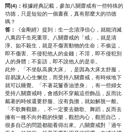
問(4)：
根據經典記載，參加八關齋戒有一些特殊的
功德，只是短短的一個晝夜，真有那麼大的功德
嗎？
答：
《金剛經》提到：生一念清淨信心，就能消滅
八萬四千生死重罪。八關齋戒的「戒」，就是清
淨。如不殺生，就是不傷害動物的生命；不偷盜，
即不傷害、不侵犯他人的金錢；不淫，即不侵犯別
人的身體；不妄語，即不說他人的是非。
此外，「不坐臥高廣大床」，是因為大床太舒服，
容易讓人心生懈怠，而受持八關齋戒，有時候地下
就可以睡覺。「不著花鬘香油塗身」，有一些婦女
受持八關齋戒時，會感到不穿戴這些飾品，反而比
戴著的時候還要舒服、沒有負擔，就如解脫一般。
「不歌舞觀聽」，不一定要去聽歌、舞蹈，反而去
擁有一種不向外觀的快樂，觀想內心，觀照自己，
很多自己的問題都能看得出來。八關齋戒對「過午