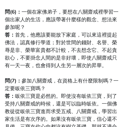
問(6)：
一個在家佛弟子，要想在八關齋戒裡學習一
個出家人的生活，應該帶著什麼樣的觀念、想法來
參加呢？
答：
首先，他應該要能放下家庭，可以來這裡提起
佛法，認真修行學道；對於世間的錢財、名譽、榮
辱是非、榮華富貴都不計較，不去想念它、不起貪
欲心，不要掛念人間的是非好壞，即使八關齋戒只
有一天一夜，也會得到人生另一層次的昇華。
問(7)：
參加八關齋戒，在資格上有什麼限制嗎？一
定要皈依三寶嗎？
答：
皈依三寶是必然的。即使沒有皈依三寶，到了
受持八關齋戒的時候，還是可以臨時皈依。一個佛
教徒從皈依三寶進而求受五戒、八關齋戒，學習出
家生活是有次序的。如果沒有皈依三寶，信心還不
具備，三寶在你心中都沒有樹立基礎，那就不適合