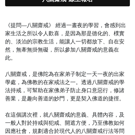
《提問—八關齋戒》 經過一晝夜的學習，會感到出
家生活之所以令人歡喜，是因為那是德化的、樸實
的、淡泊的宗教生活，能讓人一切都放下、自在安
然，無牽無掛無礙，所以參加八關齋戒的意義在
此。
八關齋戒，是佛陀為在家弟子制定一天一夜的出家
學處，為佛教的在家戒法之一。透過八關齋戒的學
法持戒，可幫助在家佛弟子防止身口意惡行，修諸
善業，是趣向善道的妙門，更是契入佛道的捷徑。
在這個講次裡，就八關齋戒的意義、具體內容，及
一般人對於持戒與犯戒、開遮方便，乃至佛教如何
因應社會，規劃適合於現代人的八關齋戒行法等問