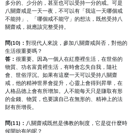
多分的、少分的，甚至也可以受持一分的戒。可是
八關齋戒是一天一夜，不可以有「我這一天哪個戒
不能持」、「哪個戒不能守」的想法，既然受持八
關齋戒，就應該完整受持。
問(10)：
對現代人來說，參加八關齋戒與否，對他的
生活很重要嗎？
答：
很重要。因為一個人在紅塵裡生活，在世俗的
物質、功名富貴裡生活，有時會忘失自我，隨社
會、世俗浮沉。如果有這麼一天可以受持八關齋
戒，他的精神世界會提升，心靈上會得到昇華，在
人格品德上會有所增加。人不能每天只是賺取有形
的金錢、物質，也要讓自己在無形的、精神上的法
財有所增長。
問(11)：
八關齋戒既然是佛教的制度，它是從什麼時
候開始有的呢？