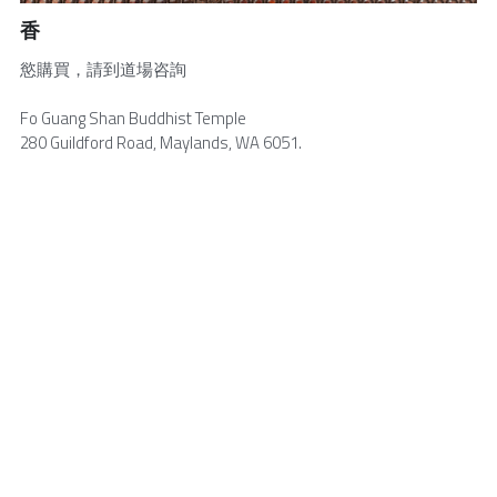
香
佛誕節
八關齋戒
中文
慾購買，請到道場咨詢
義工招募
中文
Fo Guang Shan Buddhist Temple
參訪需知
280 Guildford Road, Maylands, WA 6051.
English