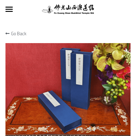
×
STORE CATEGORIES
首頁
Go Back
關於我們
All Categories
近期活動
西澳道場
星雲大師
法會修持
近期活動
佛光山寺
服務項目
社教課程
法會修持
西澳協會
蔬食A計劃
皈依三寶典禮
慈善捐款
社教課程
西澳青年團
兒童佛學班
西澳新聞
慈善捐款
西澳佛光童軍
禪修
星雲大師教育基金會
緬懷追憶
西澳中華學校
茶禪讀書會
Search