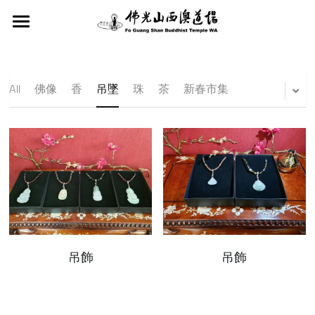
×
STORE CATEGORIES
首頁
關於我們
All Categories
All
佛像
香
吊墜
珠
茶
新春市集
近期活動
西澳道場
星雲大師
法會修持
近期活動
佛光山寺
服務項目
社教課程
法會修持
西澳協會
蔬食A計劃
皈依三寶典禮
慈善捐款
社教課程
西澳青年團
兒童佛學班
西澳新聞
慈善捐款
吊飾
吊飾
西澳佛光童軍
禪修
星雲大師教育基金會
緬懷追憶
西澳中華學校
茶禪讀書會
Search